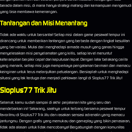
berada dalam misi, di mana hanya strategi matang dan kemampuan mengemudi
yang bisa membawa kemenangan.
Tantangan dan Misi Menantang
Tidak ada waktu untuk bersantai! Setiap misi dalam game pesawat tempur ini
dirancang untuk memberikan tantangan yang berbeda dengan tingkat kesulitan
yang bervariasi. Mulai dari menghadapi armada musuh yang ganas hingga
menyelesaikan misi penyelamatan yang kritis, setiap level menuntut
keterampilan berpikir cepat dan keputusan tepat. Dengan latar belakang cerita
yang menarik, setiap misi juga memperkaya pengalaman bermain dan memacu
keinginan untuk terus melanjutkan petualangan. Bersiaplah untuk menghadapi
situasi yang tak terduga dan menjadi pahlawan langit di Sloplus77 Trik Jitu!
Sloplus77 Trik Jitu
Selamat, kamu sudah sampai di akhir perjalanan kita yang seru dan
mendebarkan ini! Sekarang, saatnya untuk terbang bersama pesawat tempur
favoritmu di Sloplus77 Trik Jitu dan rasakan sensasi adrenalin yang memacu
jantungmu. Dengan grafis yang memukau dan gameplay yang bikin penasaran,
tidak ada alasan untuk tidak mencobanya! Bergabunglah dengan komunitas