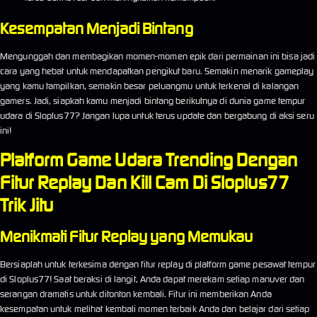
Kesempatan Menjadi Bintang
Mengunggah dan membagikan momen-momen epik dari permainan ini bisa jadi
cara yang hebat untuk mendapatkan pengikut baru. Semakin menarik gameplay
yang kamu tampilkan, semakin besar peluangmu untuk terkenal di kalangan
gamers. Jadi, siapkah kamu menjadi bintang berikutnya di dunia game tempur
udara di Sloplus77? Jangan lupa untuk terus update dan bergabung di aksi seru
ini!
Platform Game Udara Trending Dengan
Fitur Replay Dan Kill Cam Di Sloplus77
Trik Jitu
Menikmati Fitur Replay yang Memukau
Bersiaplah untuk terkesima dengan fitur replay di platform game pesawat tempur
di Sloplus77! Saat beraksi di langit, Anda dapat merekam setiap manuver dan
serangan dramatis untuk ditonton kembali. Fitur ini memberikan Anda
kesempatan untuk melihat kembali momen terbaik Anda dan belajar dari setiap