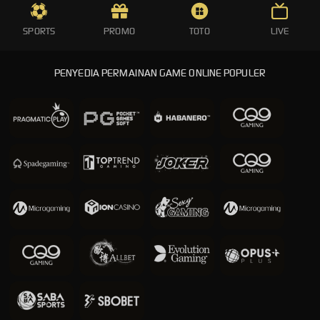
LIVECHAT
SPORTS
PROMO
TOTO
LIVE
DOWNLOAD APK
PENYEDIA PERMAINAN GAME ONLINE POPULER