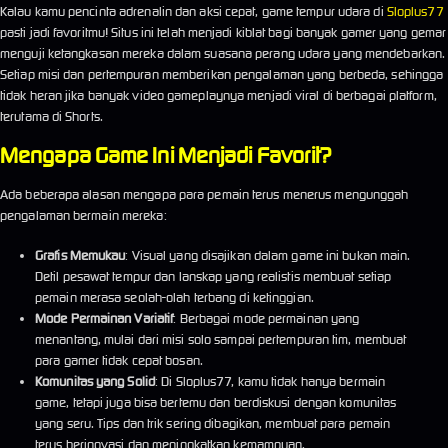
Kalau kamu pencinta adrenalin dan aksi cepat, game tempur udara di
Sloplus77
pasti jadi favoritmu! Situs ini telah menjadi kiblat bagi banyak gamer yang gemar
menguji ketangkasan mereka dalam suasana perang udara yang mendebarkan.
Setiap misi dan pertempuran memberikan pengalaman yang berbeda, sehingga
tidak heran jika banyak video gameplaynya menjadi viral di berbagai platform,
terutama di Shorts.
Mengapa Game Ini Menjadi Favorit?
Ada beberapa alasan mengapa para pemain terus menerus mengunggah
pengalaman bermain mereka:
Grafis Memukau
: Visual yang disajikan dalam game ini bukan main.
Detil pesawat tempur dan lanskap yang realistis membuat setiap
pemain merasa seolah-olah terbang di ketinggian.
Mode Permainan Variatif
: Berbagai mode permainan yang
menantang, mulai dari misi solo sampai pertempuran tim, membuat
para gamer tidak cepat bosan.
Komunitas yang Solid
: Di Sloplus77, kamu tidak hanya bermain
game, tetapi juga bisa bertemu dan berdiskusi dengan komunitas
yang seru. Tips dan trik sering dibagikan, membuat para pemain
terus berinovasi dan meningkatkan kemampuan.