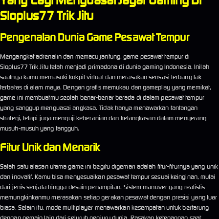
Sloplus77 Trik Jitu
Pengenalan Dunia Game Pesawat Tempur
Mengangkat adrenalin dan memacu jantung, game pesawat tempur di
Sloplus77 Trik Jitu telah menjadi primadona di dunia gaming Indonesia. Inilah
saatnya kamu memasuki kokpit virtual dan merasakan sensasi terbang tak
terbatas di alam maya. Dengan grafis memukau dan gameplay yang memikat,
game ini membuatmu seolah benar-benar berada di dalam pesawat tempur
yang sanggup menguasai angkasa. Tidak hanya menawarkan tantangan
strategi, tetapi juga menguji keberanian dan ketangkasan dalam menyerang
musuh-musuh yang tangguh.
Fitur Unik dan Menarik
Salah satu alasan utama game ini begitu digemari adalah fitur-fiturnya yang unik
dan inovatif. Kamu bisa menyesuaikan pesawat tempur sesuai keinginan, mulai
dari jenis senjata hingga desain penampilan. Sistem manuver yang realistis
memungkinkanmu merasakan setiap gerakan pesawat dengan presisi yang luar
biasa. Selain itu, mode multiplayer menawarkan kesempatan untuk bertarung
dengan pemain lain dari seluruh penjuru dunia. Rasakan ketegangan saat