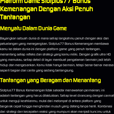
Platform Game Slotplus77 Bonus
Kemenangan Dengan Aksi Penuh
Tantangan
Menyatu Dalam Dunia Game
Bayangkan sebuah dunia di mana setiap langkahmu penuh dengan aksi dan
petualangan yang menegangkan. Slotplus77 Bonus Kemenangan membawa
kamu ke dalam dunia ini dengan platform game yang penuh tantangan,
menantang setiap refleks dan strategi yang kamu miliki. Dengan grafik ultra HD
yang memukau, setiap detail di layar membuat pengalaman bermain jadi lebih
hidup dan mengesankan. Kamu tidak hanya bermain, tetapi benar-benar merasa
seperti bagian dari cerita yang sedang berlangsung.
Tantangan yang Beragam dan Menantang
Slotplus77 Bonus Kemenangan tidak sekadar menawarkan permainan; ini
adalah tantangan yang harus ditaklukkan. Setiap level dirancang dengan cermat
untuk menguji keahlianmu, mulai dari melompat di antara platform yang
bergerak cepat hingga menghindari musuh yang datang tanpa henti. Kombinasi
dari strategi dan kecepatan reaksi yang mumpuni akan menjadi kuncimu untuk