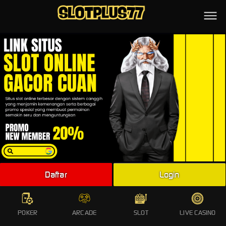
HOME
POKER
ARCADE
SLOT ONLINE
LIVE CASINO
SPORTS
PROMO
TOTO
Daftar
Login
LIVE
WHATSAPP
POKER
ARCADE
SLOT
LIVE CASINO
TELEGRAM