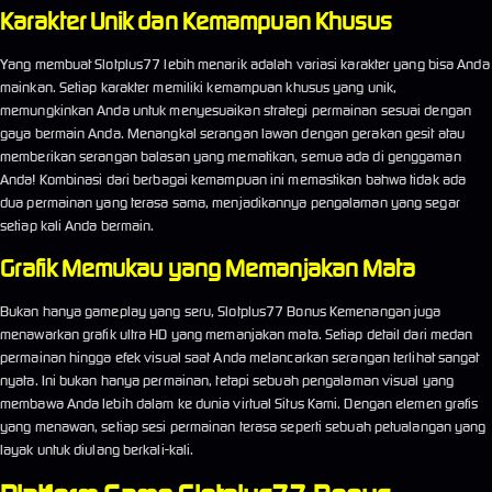
Karakter Unik dan Kemampuan Khusus
Yang membuat Slotplus77 lebih menarik adalah variasi karakter yang bisa Anda
mainkan. Setiap karakter memiliki kemampuan khusus yang unik,
memungkinkan Anda untuk menyesuaikan strategi permainan sesuai dengan
gaya bermain Anda. Menangkal serangan lawan dengan gerakan gesit atau
memberikan serangan balasan yang mematikan, semua ada di genggaman
Anda! Kombinasi dari berbagai kemampuan ini memastikan bahwa tidak ada
dua permainan yang terasa sama, menjadikannya pengalaman yang segar
setiap kali Anda bermain.
Grafik Memukau yang Memanjakan Mata
Bukan hanya gameplay yang seru, Slotplus77 Bonus Kemenangan juga
menawarkan grafik ultra HD yang memanjakan mata. Setiap detail dari medan
permainan hingga efek visual saat Anda melancarkan serangan terlihat sangat
nyata. Ini bukan hanya permainan, tetapi sebuah pengalaman visual yang
membawa Anda lebih dalam ke dunia virtual Situs Kami. Dengan elemen grafis
yang menawan, setiap sesi permainan terasa seperti sebuah petualangan yang
layak untuk diulang berkali-kali.