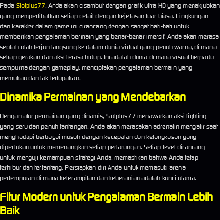
Pada
Slotplus77
, Anda akan disambut dengan grafik ultra HD yang menakjubkan
yang memperlihatkan setiap detail dengan kejelasan luar biasa. Lingkungan
dan karakter dalam game ini dirancang dengan sangat hati-hati untuk
memberikan pengalaman bermain yang benar-benar imersif. Anda akan merasa
seolah-olah terjun langsung ke dalam dunia virtual yang penuh warna, di mana
setiap gerakan dan aksi terasa hidup. Ini adalah dunia di mana visual berpadu
sempurna dengan gameplay, menciptakan pengalaman bermain yang
memukau dan tak terlupakan.
Dinamika Permainan yang Mendebarkan
Dengan alur permainan yang dinamis, Slotplus77 menawarkan aksi fighting
yang seru dan penuh tantangan. Anda akan merasakan adrenalin mengalir saat
menghadapi berbagai musuh dengan kecepatan dan ketangkasan yang
diperlukan untuk memenangkan setiap pertarungan. Setiap level dirancang
untuk menguji kemampuan strategi Anda, memastikan bahwa Anda tetap
terhibur dan tertantang. Persiapkan diri Anda untuk memasuki arena
pertempuran di mana keterampilan dan keberanian adalah kunci utama.
Fitur Modern untuk Pengalaman Bermain Lebih
Baik