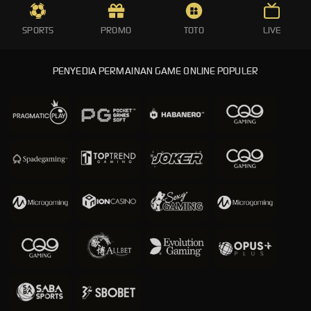
LIVECHAT
SPORTS
PROMO
TOTO
LIVE
DOWNLOAD APK
PENYEDIA PERMAINAN GAME ONLINE POPULER