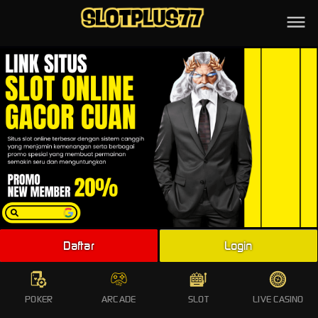
HOME
POKER
ARCADE
SLOT ONLINE
LIVE CASINO
SPORTS
PROMO
TOTO
Daftar
Login
LIVE
WHATSAPP
POKER
ARCADE
SLOT
LIVE CASINO
TELEGRAM