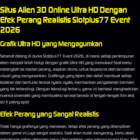
Situs Alien 3D Online Ultra HD Dengan
Efek Perang Realistis Slotplus77 Event
2026
Grafik Ultra HD yang Mengagumkan
Selamat datang di dunia Slotplus77 Event 2026, di mana setiap pertempuran
alien menjadi lebih hidup dengan grafik Ultra HD yang memukau! Saat kamu
melangkah ke medan perang, siapkan dirimu untuk terpesona oleh keindahan
visual yang mengesankan. Grafiknya yang tajam dan detail membuat setiap
ledakan dan benturan terasa nyaris nyata, memberikan pengalaman bermain
yang tak tertandingi. Dengan teknologi terbaru, game ini berhasil menghadirkan
nuansa sinematik yang membuatmu serasa berada di tengah-tengah film aksi
sci-fi paling epik!
Efek Perang yang Sangat Realistis
Tidak hanya grafiknya yang menawan, tetapi efek perang yang ditampilkan
dalam game ini juga sangat realistis. Saat alien mulai menyerang, kamu akan
mendengar setiap desingan peluru dan ledakan yang mengguncang bumi. Efek