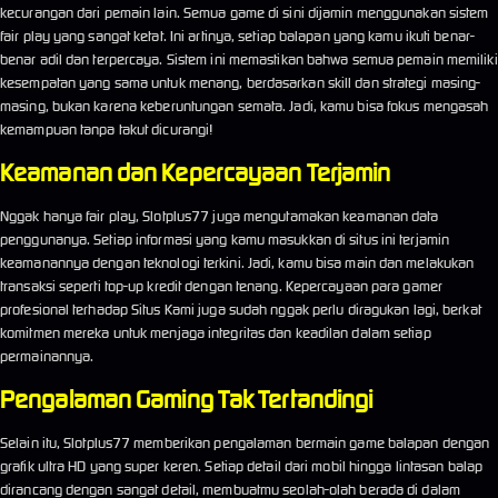
kecurangan dari pemain lain. Semua game di sini dijamin menggunakan sistem
fair play yang sangat ketat. Ini artinya, setiap balapan yang kamu ikuti benar-
benar adil dan terpercaya. Sistem ini memastikan bahwa semua pemain memiliki
kesempatan yang sama untuk menang, berdasarkan skill dan strategi masing-
masing, bukan karena keberuntungan semata. Jadi, kamu bisa fokus mengasah
kemampuan tanpa takut dicurangi!
Keamanan dan Kepercayaan Terjamin
Nggak hanya fair play, Slotplus77 juga mengutamakan keamanan data
penggunanya. Setiap informasi yang kamu masukkan di situs ini terjamin
keamanannya dengan teknologi terkini. Jadi, kamu bisa main dan melakukan
transaksi seperti top-up kredit dengan tenang. Kepercayaan para gamer
profesional terhadap Situs Kami juga sudah nggak perlu diragukan lagi, berkat
komitmen mereka untuk menjaga integritas dan keadilan dalam setiap
permainannya.
Pengalaman Gaming Tak Tertandingi
Selain itu, Slotplus77 memberikan pengalaman bermain game balapan dengan
grafik ultra HD yang super keren. Setiap detail dari mobil hingga lintasan balap
dirancang dengan sangat detail, membuatmu seolah-olah berada di dalam