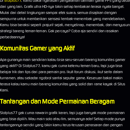
Di
Slotplus77
, kamu bakal ngerasain pengalaman bermain game FPS yang beda
dari yang lain. Grafik ultra HD-nya bikin setiap tembakan terasa nyata banget.
Mulai dari detail lingkungan sampai efek suara, semua disajikan dengan
sempurna untuk memberikan sensasi tembak-menembak yang mendebarkan.
Kamu bisa beraksi seperti prajurit sejati, menyelinap, menembak, dan menyusun
strategi bareng teman-teman. Gak percaya? Coba aja sendiri dan rasakan
perbedaannya!
Komunitas Gamer yang Aktif
Apa gunanya main sendirian kalau bisa seru-seruan bareng komunitas gamer
yang aktif? Di Slotplus77, kamu gak cuma ketemu temen baru, tapi juga bisa
belajar trik dan tips dari para pemain pro. Ikuti forum diskusi, ikut serta dalam
turnamen, atau sekadar ngobrol santai seputar game. Keseruan bakal makin
terasa kalau kamu main bareng komunitas yang solid dan rame kayak di Situs
Kami.
Tantangan dan Mode Permainan Beragam
Slotplus77 gak cuma nawarin grafik keren, tapi juga banyak mode permainan
yang bisa dipilih. Mau main solo atau tim, semuanya ada! Setiap mode punya
tantangannya sendiri yang bikin kamu terus-terusan penasaran dan pengen