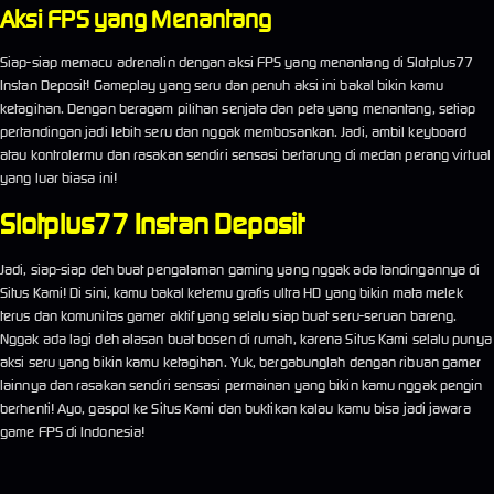
Aksi FPS yang Menantang
Siap-siap memacu adrenalin dengan aksi FPS yang menantang di Slotplus77
Instan Deposit! Gameplay yang seru dan penuh aksi ini bakal bikin kamu
ketagihan. Dengan beragam pilihan senjata dan peta yang menantang, setiap
pertandingan jadi lebih seru dan nggak membosankan. Jadi, ambil keyboard
atau kontrolermu dan rasakan sendiri sensasi bertarung di medan perang virtual
yang luar biasa ini!
Slotplus77 Instan Deposit
Jadi, siap-siap deh buat pengalaman gaming yang nggak ada tandingannya di
Situs Kami! Di sini, kamu bakal ketemu grafis ultra HD yang bikin mata melek
terus dan komunitas gamer aktif yang selalu siap buat seru-seruan bareng.
Nggak ada lagi deh alasan buat bosen di rumah, karena Situs Kami selalu punya
aksi seru yang bikin kamu ketagihan. Yuk, bergabunglah dengan ribuan gamer
lainnya dan rasakan sendiri sensasi permainan yang bikin kamu nggak pengin
berhenti! Ayo, gaspol ke Situs Kami dan buktikan kalau kamu bisa jadi jawara
game FPS di Indonesia!