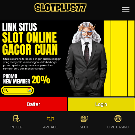
HOME
POKER
ARCADE
SLOT ONLINE
LIVE CASINO
SPORTS
PROMO
TOTO
Daftar
Login
LIVE
WHATSAPP
POKER
ARCADE
SLOT
LIVE CASINO
TELEGRAM