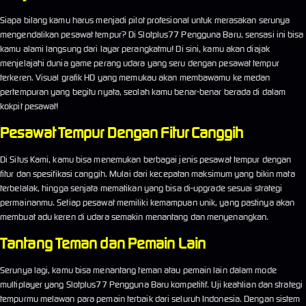
Siapa bilang kamu harus menjadi pilot profesional untuk merasakan serunya
mengendalikan pesawat tempur? Di Slotplus77 Pengguna Baru, sensasi ini bisa
kamu alami langsung dari layar perangkatmu! Di sini, kamu akan diajak
menjelajahi dunia game perang udara yang seru dengan pesawat tempur
terkeren. Visual grafik HD yang memukau akan membawamu ke medan
pertempuran yang begitu nyata, seolah kamu benar-benar berada di dalam
kokpit pesawat!
Pesawat Tempur Dengan Fitur Canggih
Di Situs Kami, kamu bisa menemukan berbagai jenis pesawat tempur dengan
fitur dan spesifikasi canggih. Mulai dari kecepatan maksimum yang bikin mata
terbelalak, hingga senjata mematikan yang bisa di-upgrade sesuai strategi
permainanmu. Setiap pesawat memiliki kemampuan unik, yang pastinya akan
membuat adu keren di udara semakin menantang dan menyenangkan.
Tantang Teman dan Pemain Lain
Serunya lagi, kamu bisa menantang teman atau pemain lain dalam mode
multiplayer yang Slotplus77 Pengguna Baru kompetitif. Uji keahlian dan strategi
tempurmu melawan para pemain terbaik dari seluruh Indonesia. Dengan sistem