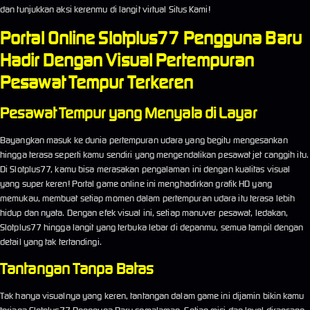
dan tunjukkan aksi kerenmu di langit virtual Situs Kami!
Portal Online Slotplus77 Pengguna Baru
Hadir Dengan Visual Pertempuran
Pesawat Tempur Terkeren
Pesawat Tempur yang Menyala di Layar
Bayangkan masuk ke dunia pertempuran udara yang begitu mengesankan
hingga terasa seperti kamu sendiri yang mengendalikan pesawat jet canggih itu.
Di Slotplus77, kamu bisa merasakan pengalaman ini dengan kualitas visual
yang super keren! Portal game online ini menghadirkan grafik HD yang
memukau, membuat setiap momen dalam pertempuran udara itu terasa lebih
hidup dan nyata. Dengan efek visual ini, setiap manuver pesawat, ledakan,
Slotplus77 hingga langit yang terbuka lebar di depanmu, semua tampil dengan
detail yang tak tertandingi.
Tantangan Tanpa Batas
Tak hanya visualnya yang keren, tantangan dalam game ini dijamin bikin kamu