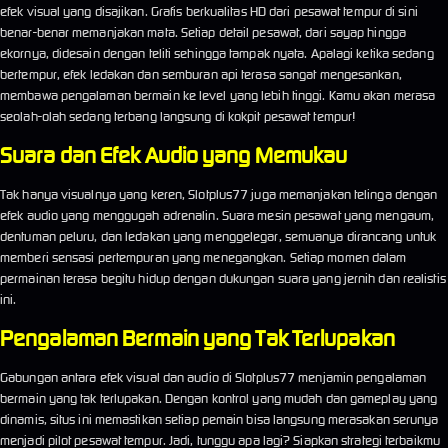
efek visual yang disajikan. Grafis berkualitas HD dari pesawat tempur di sini
benar-benar memanjakan mata. Setiap detail pesawat, dari sayap hingga
ekornya, didesain dengan teliti sehingga tampak nyata. Apalagi ketika sedang
bertempur, efek ledakan dan semburan api terasa sangat mengesankan,
membawa pengalaman bermain ke level yang lebih tinggi. Kamu akan merasa
seolah-olah sedang terbang langsung di kokpit pesawat tempur!
Suara dan Efek Audio yang Memukau
Tak hanya visualnya yang keren, Slotplus77 juga memanjakan telinga dengan
efek audio yang menggugah adrenalin. Suara mesin pesawat yang mengaum,
dentuman peluru, dan ledakan yang menggelegar, semuanya dirancang untuk
memberi sensasi pertempuran yang menegangkan. Setiap momen dalam
permainan terasa begitu hidup dengan dukungan suara yang jernih dan realistis
ini.
Pengalaman Bermain yang Tak Terlupakan
Gabungan antara efek visual dan audio di Slotplus77 menjamin pengalaman
bermain yang tak terlupakan. Dengan kontrol yang mudah dan gameplay yang
dinamis, situs ini memastikan setiap pemain bisa langsung merasakan serunya
menjadi pilot pesawat tempur. Jadi, tunggu apa lagi? Siapkan strategi terbaikmu