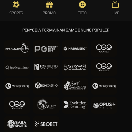
LIVECHAT
SPORTS
PROMO
TOTO
LIVE
DOWNLOAD APK
PENYEDIA PERMAINAN GAME ONLINE POPULER