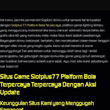
Hai kamu, pecinta permainan! Siapkan dirimu untuk sensasi tak terlupakan
dengan
Slotplus77 Platform Bola Terpercaya
, platform game fighting terbaru
yang mengguncang Indonesia! Jika kamu mencari adrenalin tanpa batas dan
grafik ultra HD yang memukau mata, maka Situs Kami adalah jawabannya.
Bayangkan dirimu melompat, berkelahi, dan menaklukkan lawan-lawan tangguh
dengan efek visual yang begitu nyata, kamu seolah berada di arena
sesungguhnya! Tak ada alasan untuk menunggu lebih lama lagi—ambil
perangkatmu, bergabunglah dengan komunitas game yang penuh semangat,
dan buktikan bahwa kamu adalah juara sejati. Ayo, mari kita mulai petualangan
luar biasa ini!
Situs Game Slotplus77 Platform Bola
Terpercaya Terpercaya Dengan Aksi
Update
Keunggulan Situs Kami yang Menggugah
Semangat