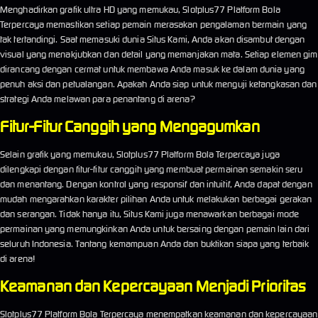
Menghadirkan grafik ultra HD yang memukau, Slotplus77 Platform Bola
Terpercaya memastikan setiap pemain merasakan pengalaman bermain yang
tak tertandingi. Saat memasuki dunia Situs Kami, Anda akan disambut dengan
visual yang menakjubkan dan detail yang memanjakan mata. Setiap elemen gim
dirancang dengan cermat untuk membawa Anda masuk ke dalam dunia yang
penuh aksi dan petualangan. Apakah Anda siap untuk menguji ketangkasan dan
strategi Anda melawan para penantang di arena?
Fitur-Fitur Canggih yang Mengagumkan
Selain grafik yang memukau, Slotplus77 Platform Bola Terpercaya juga
dilengkapi dengan fitur-fitur canggih yang membuat permainan semakin seru
dan menantang. Dengan kontrol yang responsif dan intuitif, Anda dapat dengan
mudah mengarahkan karakter pilihan Anda untuk melakukan berbagai gerakan
dan serangan. Tidak hanya itu, Situs Kami juga menawarkan berbagai mode
permainan yang memungkinkan Anda untuk bersaing dengan pemain lain dari
seluruh Indonesia. Tantang kemampuan Anda dan buktikan siapa yang terbaik
di arena!
Keamanan dan Kepercayaan Menjadi Prioritas
Slotplus77 Platform Bola Terpercaya menempatkan keamanan dan kepercayaan