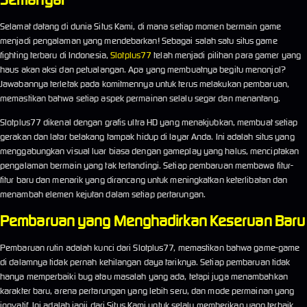
Selamat datang di dunia Situs Kami, di mana setiap momen bermain game
menjadi pengalaman yang mendebarkan! Sebagai salah satu situs game
fighting terbaru di Indonesia,
Slotplus77
telah menjadi pilihan para gamer yang
haus akan aksi dan petualangan. Apa yang membuatnya begitu menonjol?
Jawabannya terletak pada komitmennya untuk terus melakukan pembaruan,
memastikan bahwa setiap aspek permainan selalu segar dan menantang.
Slotplus77 dikenal dengan grafis ultra HD yang menakjubkan, membuat setiap
gerakan dan latar belakang tampak hidup di layar Anda. Ini adalah situs yang
menggabungkan visual luar biasa dengan gameplay yang halus, menciptakan
pengalaman bermain yang tak tertandingi. Setiap pembaruan membawa fitur-
fitur baru dan menarik yang dirancang untuk meningkatkan keterlibatan dan
menambah elemen kejutan dalam setiap pertarungan.
Pembaruan yang Menghadirkan Keseruan Baru
Pembaruan rutin adalah kunci dari Slotplus77, memastikan bahwa game-game
di dalamnya tidak pernah kehilangan daya tariknya. Setiap pembaruan tidak
hanya memperbaiki bug atau masalah yang ada, tetapi juga menambahkan
karakter baru, arena pertarungan yang lebih seru, dan mode permainan yang
inovatif. Ini adalah janji dari Situs Kami untuk selalu memberikan yang terbaik