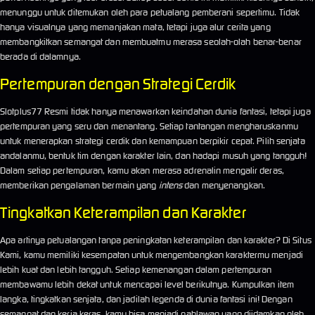
menunggu untuk ditemukan oleh para petualang pemberani sepertimu. Tidak
hanya visualnya yang memanjakan mata, tetapi juga alur cerita yang
membangkitkan semangat dan membuatmu merasa seolah-olah benar-benar
berada di dalamnya.
Pertempuran dengan Strategi Cerdik
Slotplus77 Resmi tidak hanya menawarkan keindahan dunia fantasi, tetapi juga
pertempuran yang seru dan menantang. Setiap tantangan mengharuskanmu
untuk menerapkan strategi cerdik dan kemampuan berpikir cepat. Pilih senjata
andalanmu, bentuk tim dengan karakter lain, dan hadapi musuh yang tangguh!
Dalam setiap pertempuran, kamu akan merasa adrenalin mengalir deras,
memberikan pengalaman bermain yang
intens
dan menyenangkan.
Tingkatkan Keterampilan dan Karakter
Apa artinya petualangan tanpa peningkatan keterampilan dan karakter? Di Situs
Kami, kamu memiliki kesempatan untuk mengembangkan karaktermu menjadi
lebih kuat dan lebih tangguh. Setiap kemenangan dalam pertempuran
membawamu lebih dekat untuk mencapai level berikutnya. Kumpulkan item
langka, tingkatkan senjata, dan jadilah legenda di dunia fantasi ini! Dengan
semangat dan kerja keras, kamu bisa menjadi pahlawan yang diidamkan oleh