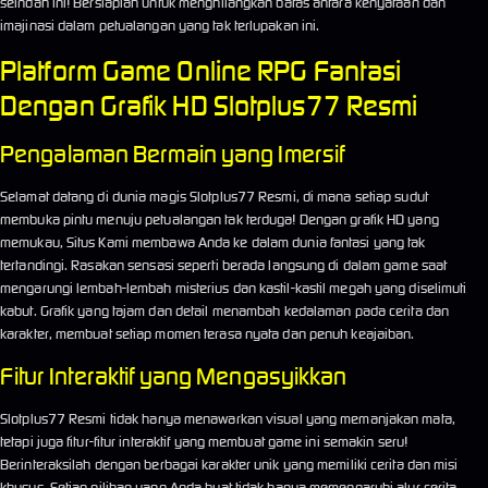
seindah ini! Bersiaplah untuk menghilangkan batas antara kenyataan dan
imajinasi dalam petualangan yang tak terlupakan ini.
Platform Game Online RPG Fantasi
Dengan Grafik HD Slotplus77 Resmi
Pengalaman Bermain yang Imersif
Selamat datang di dunia magis Slotplus77 Resmi, di mana setiap sudut
membuka pintu menuju petualangan tak terduga! Dengan grafik HD yang
memukau, Situs Kami membawa Anda ke dalam dunia fantasi yang tak
tertandingi. Rasakan sensasi seperti berada langsung di dalam game saat
mengarungi lembah-lembah misterius dan kastil-kastil megah yang diselimuti
kabut. Grafik yang tajam dan detail menambah kedalaman pada cerita dan
karakter, membuat setiap momen terasa nyata dan penuh keajaiban.
Fitur Interaktif yang Mengasyikkan
Slotplus77 Resmi tidak hanya menawarkan visual yang memanjakan mata,
tetapi juga fitur-fitur interaktif yang membuat game ini semakin seru!
Berinteraksilah dengan berbagai karakter unik yang memiliki cerita dan misi
khusus. Setiap pilihan yang Anda buat tidak hanya memengaruhi alur cerita,