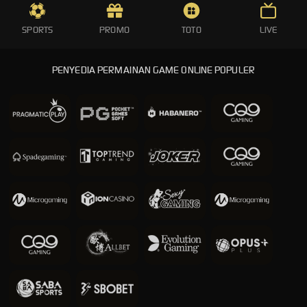
LIVECHAT
SPORTS
PROMO
TOTO
LIVE
DOWNLOAD APK
PENYEDIA PERMAINAN GAME ONLINE POPULER