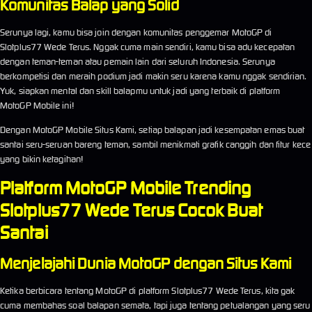
Komunitas Balap yang Solid
Serunya lagi, kamu bisa join dengan komunitas penggemar MotoGP di
Slotplus77 Wede Terus. Nggak cuma main sendiri, kamu bisa adu kecepatan
dengan teman-teman atau pemain lain dari seluruh Indonesia. Serunya
berkompetisi dan meraih podium jadi makin seru karena kamu nggak sendirian.
Yuk, siapkan mental dan skill balapmu untuk jadi yang terbaik di platform
MotoGP Mobile ini!
Dengan MotoGP Mobile Situs Kami, setiap balapan jadi kesempatan emas buat
santai seru-seruan bareng teman, sambil menikmati grafik canggih dan fitur kece
yang bikin ketagihan!
Platform MotoGP Mobile Trending
Slotplus77 Wede Terus Cocok Buat
Santai
Menjelajahi Dunia MotoGP dengan Situs Kami
Ketika berbicara tentang MotoGP di platform Slotplus77 Wede Terus, kita gak
cuma membahas soal balapan semata, tapi juga tentang petualangan yang seru