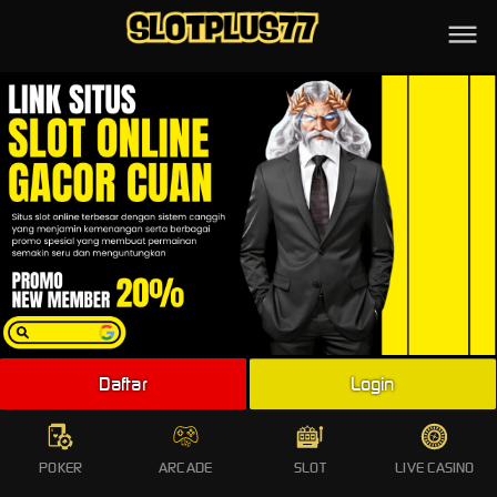
HOME
POKER
ARCADE
SLOT ONLINE
LIVE CASINO
SPORTS
PROMO
TOTO
Daftar
Login
LIVE
WHATSAPP
POKER
ARCADE
SLOT
LIVE CASINO
TELEGRAM