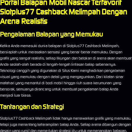
Portal Balapan Mobil Nascar Terfavorit
Slotplus77 Cashback Melimpah Dengan
Arena Realistis
Pengalaman Balapan yang Memukau
Ketika Anda memasuki dunia balapan di Slotplus77 Cashback Melimpah,
bersiaplah untuk merasakan sensasi yang benar-benar memukau. Dengan
grafik yang sangat realistis, setiap tikungan dan belokan di arena akan membuat
Anda seolah-olah berada di tengah-tengah lintasan balap sebenarnya.
Teknologi canggih yang digunakan di Situs Kami menghadirkan pengalaman
visual yang memukau dengan detail yang mengagumkan. Dari kilatan sinar
matahari yang memantul di bodi mobil hingga riuh suara kerumunan yang
bersorak, semuanya dirancang untuk membuat pengalaman balap Anda
menjadi luar biasa.
Tantangan dan Strategi
Slotplus77 Cashback Melimpah tidak hanya menawarkan grafik yang memukau,
tetapi juga menantang keterampilan balap Anda. Setiap arena dibangun dengan
desain yang rumit dan memerlukan strategi jitu untuk memenangkan balapan.