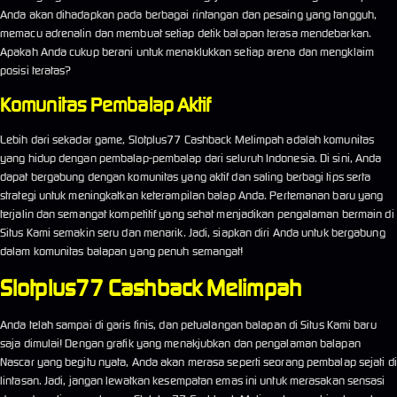
Anda akan dihadapkan pada berbagai rintangan dan pesaing yang tangguh,
memacu adrenalin dan membuat setiap detik balapan terasa mendebarkan.
Apakah Anda cukup berani untuk menaklukkan setiap arena dan mengklaim
posisi teratas?
Komunitas Pembalap Aktif
Lebih dari sekadar game, Slotplus77 Cashback Melimpah adalah komunitas
yang hidup dengan pembalap-pembalap dari seluruh Indonesia. Di sini, Anda
dapat bergabung dengan komunitas yang aktif dan saling berbagi tips serta
strategi untuk meningkatkan keterampilan balap Anda. Pertemanan baru yang
terjalin dan semangat kompetitif yang sehat menjadikan pengalaman bermain di
Situs Kami semakin seru dan menarik. Jadi, siapkan diri Anda untuk bergabung
dalam komunitas balapan yang penuh semangat!
Slotplus77 Cashback Melimpah
Anda telah sampai di garis finis, dan petualangan balapan di Situs Kami baru
saja dimulai! Dengan grafik yang menakjubkan dan pengalaman balapan
Nascar yang begitu nyata, Anda akan merasa seperti seorang pembalap sejati di
lintasan. Jadi, jangan lewatkan kesempatan emas ini untuk merasakan sensasi