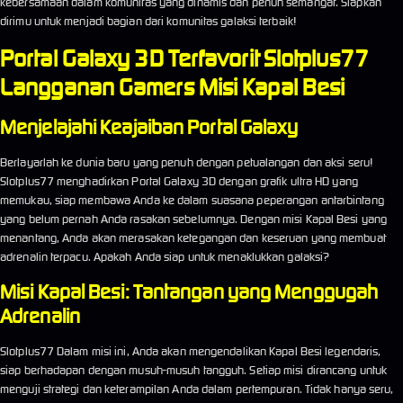
kebersamaan dalam komunitas yang dinamis dan penuh semangat. Siapkan
dirimu untuk menjadi bagian dari komunitas galaksi terbaik!
Portal Galaxy 3D Terfavorit Slotplus77
Langganan Gamers Misi Kapal Besi
Menjelajahi Keajaiban Portal Galaxy
Berlayarlah ke dunia baru yang penuh dengan petualangan dan aksi seru!
Slotplus77 menghadirkan Portal Galaxy 3D dengan grafik ultra HD yang
memukau, siap membawa Anda ke dalam suasana peperangan antarbintang
yang belum pernah Anda rasakan sebelumnya. Dengan misi Kapal Besi yang
menantang, Anda akan merasakan ketegangan dan keseruan yang membuat
adrenalin terpacu. Apakah Anda siap untuk menaklukkan galaksi?
Misi Kapal Besi: Tantangan yang Menggugah
Adrenalin
Slotplus77 Dalam misi ini, Anda akan mengendalikan Kapal Besi legendaris,
siap berhadapan dengan musuh-musuh tangguh. Setiap misi dirancang untuk
menguji strategi dan keterampilan Anda dalam pertempuran. Tidak hanya seru,