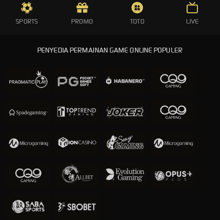
LIVECHAT
SPORTS
PROMO
TOTO
LIVE
DOWNLOAD APK
PENYEDIA PERMAINAN GAME ONLINE POPULER