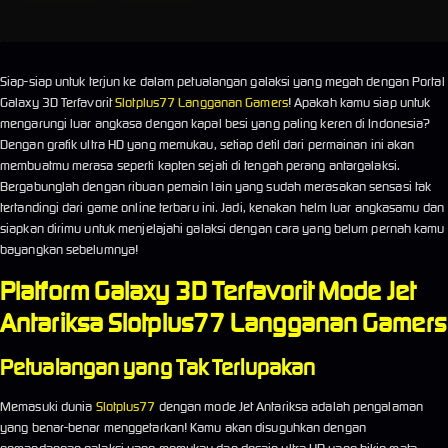
Siap-siap untuk terjun ke dalam petualangan galaksi yang megah dengan Portal
Galaxy 3D Terfavorit
Slotplus77 Langganan Gamers
! Apakah kamu siap untuk
mengarungi luar angkasa dengan kapal besi yang paling keren di Indonesia?
Dengan grafik ultra HD yang memukau, setiap detil dari permainan ini akan
membuatmu merasa seperti kapten sejati di tengah perang antargalaksi.
Bergabunglah dengan ribuan pemain lain yang sudah merasakan sensasi tak
tertandingi dari game online terbaru ini. Jadi, kenakan helm luar angkasamu dan
siapkan dirimu untuk menjelajahi galaksi dengan cara yang belum pernah kamu
bayangkan sebelumnya!
Platform Galaxy 3D Terfavorit Mode Jet
Antariksa Slotplus77 Langganan Gamers
Petualangan yang Tak Terlupakan
Memasuki dunia
Slotplus77
dengan mode Jet Antariksa adalah pengalaman
yang benar-benar menggetarkan! Kamu akan disuguhkan dengan